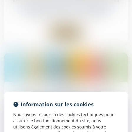
Accouchement sous X : comment concilier
droit au secret et accès aux origines ?
NOTAIRES
/
Mariage / Divorce / Filiation
Lire la suite
02
sept.
Nationalité française par mariage : la
conception d’un enfant hors union suffit à
Information sur les cookies
caractériser la cessation de communauté de
vie
Nous avons recours à des cookies techniques pour
assurer le bon fonctionnement du site, nous
NOTAIRES
/
Mariage / Divorce / Filiation
utilisons également des cookies soumis à votre