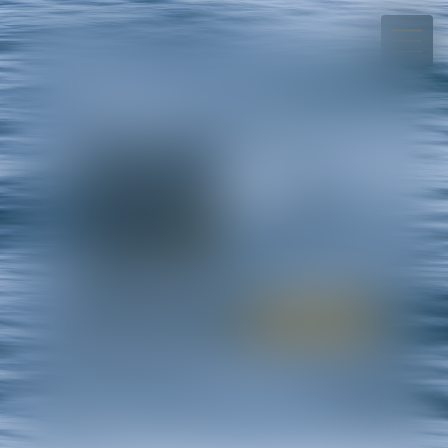
+689.40.54.08.70
Rdv en ligne