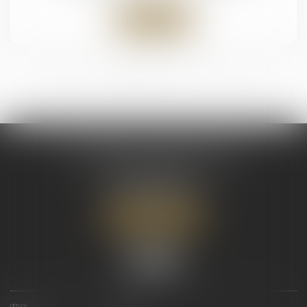
Lire la suite
<<
<
1
2
3
4
5
>
>>
NOTAIRES DU FRONT DE MER
415, Boulevard Pomare
98714 PAPEETE
Tél :
+689.40.54.08.70
Nous localiser
L'ÉTUDE
L'ÉQUIPE