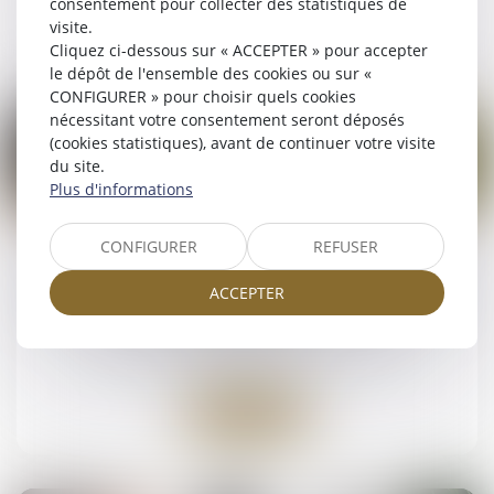
consentement pour collecter des statistiques de
visite.
Lire la suite
Cliquez ci-dessous sur « ACCEPTER » pour accepter
le dépôt de l'ensemble des cookies ou sur «
CONFIGURER » pour choisir quels cookies
nécessitant votre consentement seront déposés
(cookies statistiques), avant de continuer votre visite
du site.
Plus d'informations
26
août
CONFIGURER
REFUSER
Contestation de paternité : les juges ne
peuvent pas relever d’office le moyen tiré de
ACCEPTER
la prescription
NOTAIRES
/
Mariage / Divorce / Filiation
Lire la suite