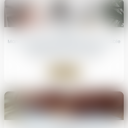
05
août
Mandataire spécial : un appel reste recevable
même après la fin du mandat
NOTAIRES
/
Mariage / Divorce / Filiation
Lire la suite
28
juil.