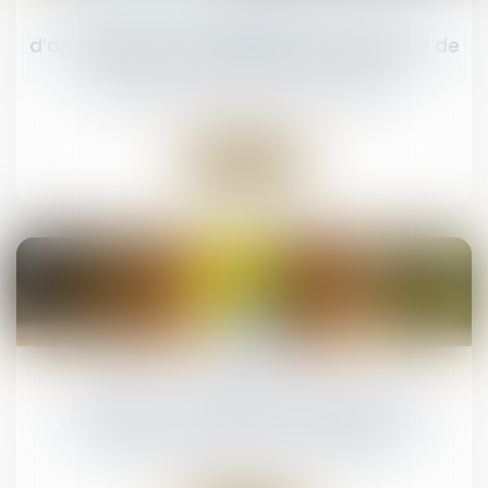
Prestation compensatoire : la date
d’appréciation doit correspondre à la date de
l’arrêt en cas d’appel sur le divorce
NOTAIRES
/
Mariage / Divorce / Filiation
Lire la suite
21
juil.
Indivision : l'indivisaire actif peut être
rémunéré, même sans chiffrage précis
NOTAIRES
/
Mariage / Divorce / Filiation