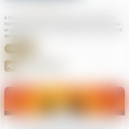
Publié le :
19/05/2026
Source :
www.vie-publique.fr
À l'heure où la recherche des origines de naissance est
facilitée par les réseaux sociaux et par la pratique de plus
en plus répandue des tests génétiques, le Conseil national
de l'adoption ...
Lire la suite
19
mai