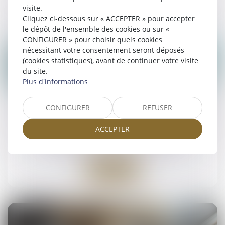
Lire la suite
visite.
Cliquez ci-dessous sur « ACCEPTER » pour accepter
le dépôt de l'ensemble des cookies ou sur «
CONFIGURER » pour choisir quels cookies
nécessitant votre consentement seront déposés
(cookies statistiques), avant de continuer votre visite
du site.
Plus d'informations
25
juin
CONFIGURER
REFUSER
Communauté : pas d’indemnité pour l’aide
au conjoint
ACCEPTER
NOTAIRES
/
Mariage / Divorce / Filiation
Lire la suite