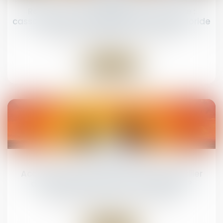
Recherche de paternité internationale :
cassation de l’arrêt appliquant la loi de Floride
NOTAIRES
/
Mariage / Divorce / Filiation
Lire la suite
19
mai
Accouchement sous X : comment concilier
droit au secret et accès aux origines ?
NOTAIRES
/
Mariage / Divorce / Filiation