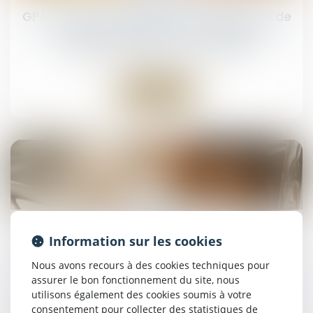
GPA : du nouveau pour la reconnaissance de
la filiation d’enfants nés à l’étranger
NOTAIRES
/
Mariage / Divorce / Filiation
Lire la suite
03
juil.
Information sur les cookies
La démarche en ligne de pré-demande de
Pacs évolue
Nous avons recours à des cookies techniques pour
NOTAIRES
/
Mariage / Divorce / Filiation
assurer le bon fonctionnement du site, nous
utilisons également des cookies soumis à votre
consentement pour collecter des statistiques de