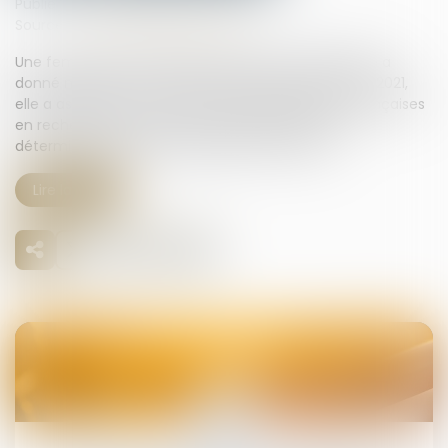
Publié le :
02/06/2026
Source :
www.lemag-juridique.com
Une femme de nationalité américaine et biélorusse a
donné naissance à un enfant en Floride en 2019. En 2021,
elle a assigné un homme devant les juridictions françaises
en recherche de paternité. Le litige portait sur la
détermination de la loi applicable à la filiation.
Lire la suite
27
juil.