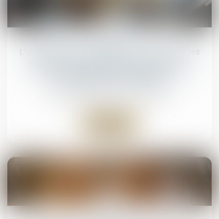
16
juin
L’annulation du mariage pour erreur sur les
qualités essentielles de son épouse se
prescrit en cinq ans à compter de la
célébration du mariage
NOTAIRES
/
Mariage / Divorce / Filiation
Lire la suite
02
juin