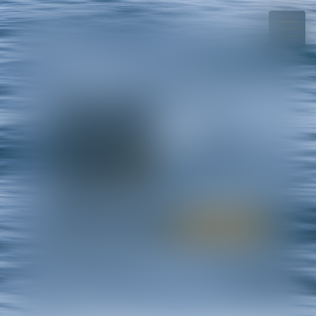
+689.40.54.08.70
Rdv en ligne