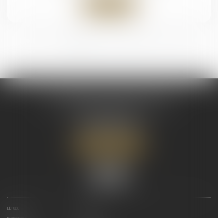
Lire la suite
<<
<
1
2
3
4
5
>
>>
NOTAIRES DU FRONT DE MER
415, Boulevard Pomare
98714 PAPEETE
Tél :
+689.40.54.08.70
Nous localiser
L'ÉTUDE
L'ÉQUIPE