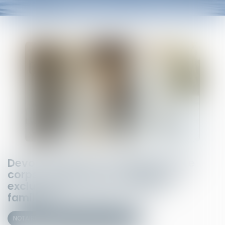
Devoir de secours et séparation de
corps : rappel de la compétence
exclusive du Juge aux affaires
familiales
NOTAIRES
Mariage / Divorce / Filiation