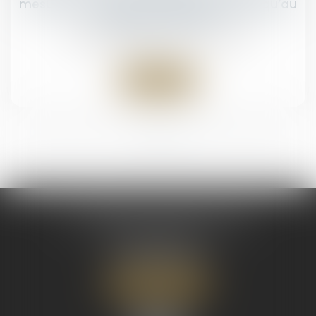
mesures provisoires restent valables jusqu’au
jugement définitif
NOTAIRES
/
Mariage / Divorce / Filiation
Lire la suite
<<
<
1
2
3
4
5
>
>>
NOTAIRES DU FRONT DE MER
415, Boulevard Pomare
98714 PAPEETE
Tél :
+689.40.54.08.70
Nous localiser