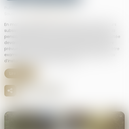
Publié le :
23/06/2025
Source :
www.lemag-juridique.com
En matière de séparation de corps, le devoir de secours
subsiste entre époux. Toute demande de révision de la
pension alimentaire fondée sur ce devoir doit être portée
devant le juge aux affaires familiales, selon les formes
prévues par le Code de procédure civile. Elle ne peut être
examinée par le juge de la mise en état, même en cas
d’instance en conversion en divorce...
Lire la suite