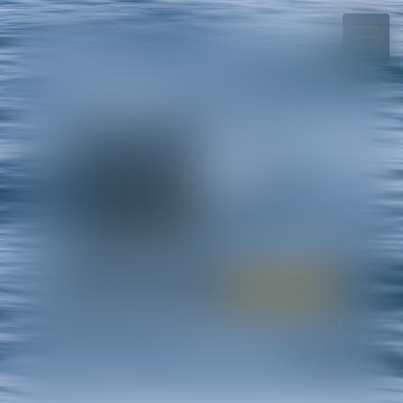
+689.40.54.08.70
Rdv en ligne