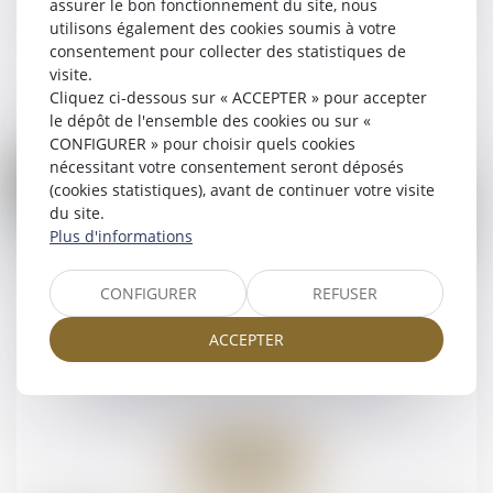
assurer le bon fonctionnement du site, nous
NOTAIRES
/
Mariage / Divorce / Filiation
utilisons également des cookies soumis à votre
consentement pour collecter des statistiques de
visite.
Lire la suite
Cliquez ci-dessous sur « ACCEPTER » pour accepter
le dépôt de l'ensemble des cookies ou sur «
CONFIGURER » pour choisir quels cookies
nécessitant votre consentement seront déposés
(cookies statistiques), avant de continuer votre visite
du site.
Plus d'informations
30
juin
CONFIGURER
REFUSER
Indemnité d’occupation et indivision post
ACCEPTER
communautaire : rappel sur la nécessité
d’une jouissance privative effective
NOTAIRES
/
Mariage / Divorce / Filiation
Lire la suite