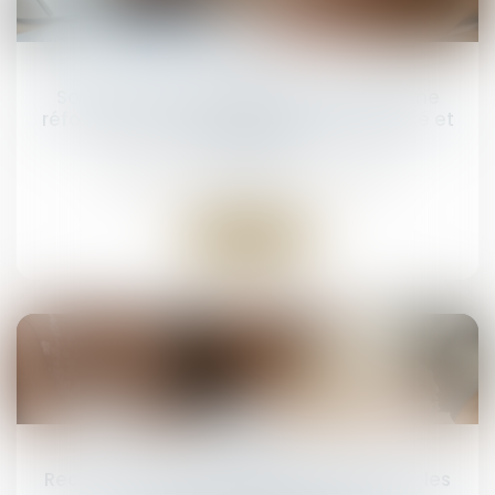
17
juin
Solidarité fiscale entre ex-conjoints : une
réforme appliquée avec rigueur, rapidité et
humanité
NOTAIRES
/
Mariage / Divorce / Filiation
Lire la suite
02
juin
Reconnaissance d’un divorce étranger : les