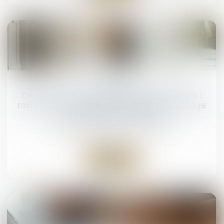
23
juin
Devoir de secours et séparation de corps :
rappel de la compétence exclusive du Juge
aux affaires familiales
NOTAIRES
/
Mariage / Divorce / Filiation
Lire la suite