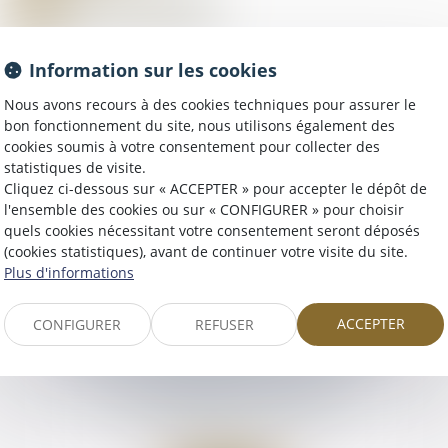
Information sur les cookies
Nous avons recours à des cookies techniques pour assurer le
bon fonctionnement du site, nous utilisons également des
cookies soumis à votre consentement pour collecter des
statistiques de visite.
Cliquez ci-dessous sur « ACCEPTER » pour accepter le dépôt de
l'ensemble des cookies ou sur « CONFIGURER » pour choisir
quels cookies nécessitant votre consentement seront déposés
(cookies statistiques), avant de continuer votre visite du site.
02
Plus d'informations
sept.
Nationalité française par mariage : la
ACCEPTER
CONFIGURER
REFUSER
conception d’un enfant hors union
suffit à caractériser la cessation de
communauté de vie
NOTAIRES
/
Mariage / Divorce / Filiation