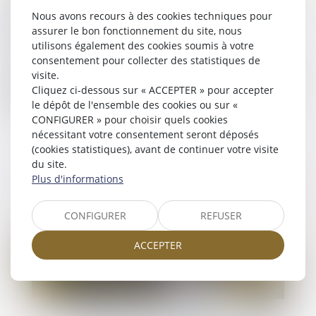
associé à un acte fort : l’acte authentique fait par votre
Nous avons recours à des cookies techniques pour
notaire dont il assure la conservation sur plusieurs
assurer le bon fonctionnement du site, nous
générations.
utilisons également des cookies soumis à votre
consentement pour collecter des statistiques de
Et parce que la vie de famille est parfois troublée, votre
visite.
notaire sera également présent pour vous apporter son
Cliquez ci-dessous sur « ACCEPTER » pour accepter
expertise dans les moments de crise ou de deuil.
le dépôt de l'ensemble des cookies ou sur «
CONFIGURER » pour choisir quels cookies
nécessitant votre consentement seront déposés
(cookies statistiques), avant de continuer votre visite
du site.
Plus d'informations
L'ACTU DU DROIT DE LA FAMILLE
CONFIGURER
REFUSER
ACCEPTER
15
juil.