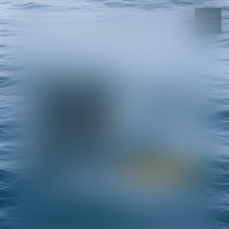
+689.40.54.08.70
Rdv en ligne