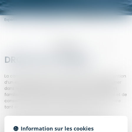
Expertises
Droit de la famille
EXPERTISES
DROIT DE LA FAMILLE
La complexité du droit de la famille nécessite l’intervention
d’un expert juridique et fiscal afin de vous accompagner
dans les différentes étapes de votre vie personnelle et
familiale. Le notaire, en sa qualité d’officier ministériel et de
conseiller familial répond à vos questions et vous éclaire
tant en matière matrimoniale que patrimoniale.
Que vous souhaitiez vous installer en couple, fonder une
famille, aider vos enfants, leur transmettre votre
Information sur les cookies
patrimoine, chaque événement important de votre vie est