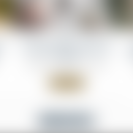
05
août
es
Mandataire spécial : un appel reste
e
recevable même après la fin du
d’
mandat
NOTAIRES
/
Mariage / Divorce / Filiation
Lire la suite
Voir toutes les actus