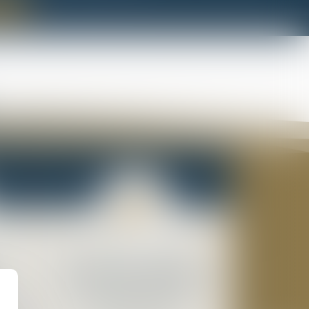
act
Droit des affaires
Que vous soyez artisan,