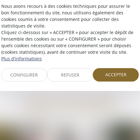
essite l’intervention d’un expert
Nous avons recours à des cookies techniques pour assurer le
uridique et fiscal afin de vous
Que ce soit pour votre propre av
ompagner dans les différentes
ou celui de vos proches, la
bon fonctionnement du site, nous utilisons également des
apes de votre vie personnelle et
protection de votre patrimoine
cookies soumis à votre consentement pour collecter des
familiale…
fondamentale...
statistiques de visite.
Cliquez ci-dessous sur « ACCEPTER » pour accepter le dépôt de
En savoir plus
En savoir plus
l'ensemble des cookies ou sur « CONFIGURER » pour choisir
quels cookies nécessitant votre consentement seront déposés
(cookies statistiques), avant de continuer votre visite du site.
Plus d'informations
ACCEPTER
CONFIGURER
REFUSER
NOS ACTUALITÉS