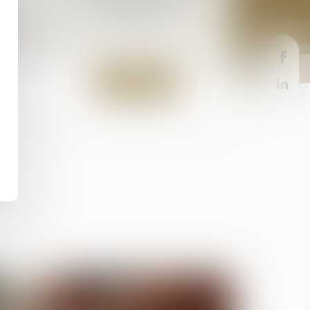
commerçant, profession libérale ou
enir
chef d’entreprise...,
 est
En savoir plus