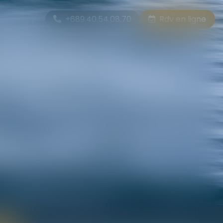
+689.40.54.08.70
Rdv en ligne